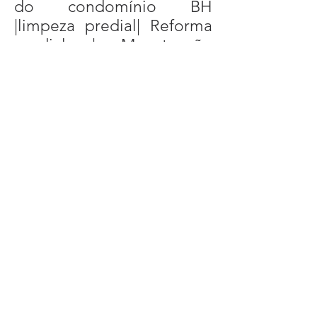
do condomínio BH
|limpeza predial| Reforma
predial | Manutenção
Predial | Manutenção na
fachada | Limpeza de
fachada | Pintura de
fachada | Reforma de
fachada | Restauração na
fachada| Obras BH |
Reformas prediais | Pintura
Predial |
impermeabilização de
fachada BH | Obras em
condomínio |Restauração
de fachadas tudo o que
você precisa saber BH |
Manutenção predial|