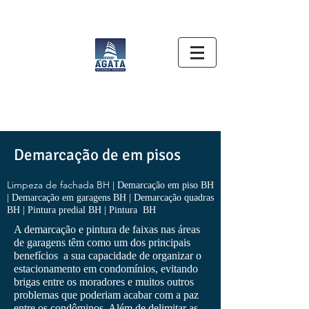
POSSUIMOS CONDIÇÕES EXCLUSIVAS DE
PARCELAMENTO, CLIQUE AQUI E SAIBA MAIS.
Demarcação de em pisos
Limpeza de fachada BH
| Demarcação em piso BH
| Demarcação em garagens BH | Demarcação quadras
BH | Pintura predial BH | Pintura BH
A demarcação e pintura de faixas nas áreas
de garagens têm como um dos principais
benefícios a sua capacidade de organizar o
estacionamento em condomínios, evitando
brigas entre os moradores e muitos outros
problemas que poderiam acabar com a paz
entre os condôminos. Além de delimitar as