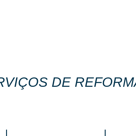
POSSUIMOS CONDIÇÕES EXCLUSIVAS DE
PARCELAMENTO, CLIQUE AQUI E SAIBA MAIS.
PÁGINA INICIAL
EMPRESA
CONTATO
SERVIÇOS e POLITICA
RVIÇOS DE REFORM